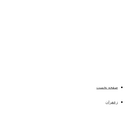
صفحه نخست
زعفران