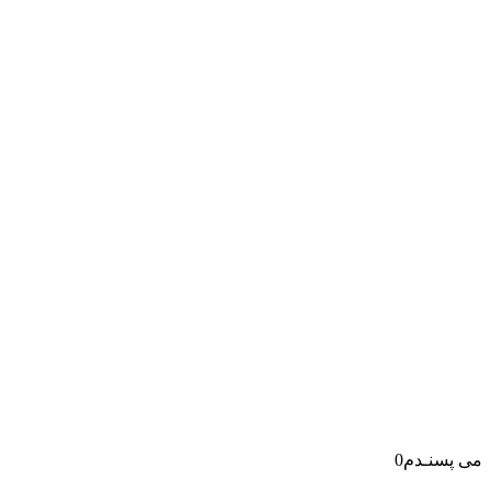
می پسنـدم
0