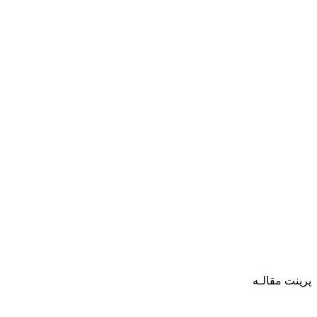
پرینت مقالـه