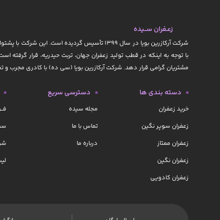
زعـفران ســیده
با توجه به اینکه در قطب تولید زعفران جهان، تربت حیدریه، قرار گرفته است
مشتریان گرامی قرار دهد. شرکت آرکازرین بویا (سی ده) با کادری مجرب و
دسته بندی ها
دسترسی سریع
خرید زعفران
مجله سیده
فــ
زعفران سوپر نگین
تماس با ما
سبد
زعفران ممتاز
درباره ما
شرا
زعفران نگین
لیس
زعفران کادویی