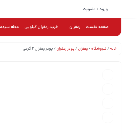
ورود / عضویت
صفحه نخست
زعفران
خرید زعفران کیلویی
مجله سیده
خانه
/
فــروشگاه
/
زعفران
/
پودر زعفران
/ پودر زعفران ۲ گرمی