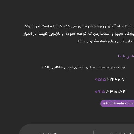
شرکت آرکازرین بویا در سال ۱۳۹۹ تأسیس گردیده است. این شرکت با پشتوانه تجاری-اداری تولید، خرید و فروش زعفران از سال ۱۳۷۵ تاکنون دایر گردیده و در سال ۱۳۹۹ بنام آرکازرین بویا با نام تجاری سی ده ثبت شده است. این شرکت
یشگاه مجهز و استانداردی که فراهم نموده، با نازلترین قیمت در اختیار
جاری خوبی برای همه مشتریان باشد.
اس با ما
تربت حیدریه، میدان مرکزی، ابتدای خیابان طالقانی، پلاک ۱
0515
2224617
0915
5310152
info[at]seedeh.com