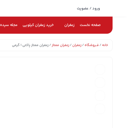
ورود / عضویت
صفحه نخست
زعفران
خرید زعفران کیلویی
مجله سیده
خانه
/
فــروشگاه
/
زعفران
/
زعفران ممتاز
/ زعفران ممتاز پاکتی ۱ گرمی