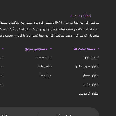
زعـفران ســیده
با توجه به اینکه در قطب تولید زعفران جهان، تربت حیدریه، قرار گرفته است
مشتریان گرامی قرار دهد. شرکت آرکازرین بویا (سی ده) با کادری مجرب و
دسته بندی ها
دسترسی سریع
خرید زعفران
مجله سیده
فــ
زعفران سوپر نگین
تماس با ما
سبد
زعفران ممتاز
درباره ما
شرا
زعفران نگین
لیس
زعفران کادویی