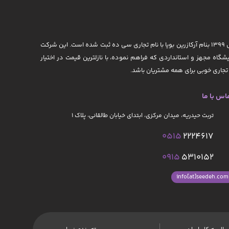
شرکت آرکازرین بویا در سال ۱۳۹۹ تأسیس گردیده است. این شرکت با پشتوانه تجاری-اداری تولید، خرید و فروش زعفران از سال ۱۳۷۵ تاکنون دایر گردیده و در سال ۱۳۹۹ بنام آرکازرین بویا با نام تجاری سی ده ثبت شده است. این شرکت
یشگاه مجهز و استانداردی که فراهم نموده، با نازلترین قیمت در اختیار
جاری خوبی برای همه مشتریان باشد.
اس با ما
تربت حیدریه، میدان مرکزی، ابتدای خیابان طالقانی، پلاک ۱
0515
2224617
0915
5310152
info[at]seedeh.com